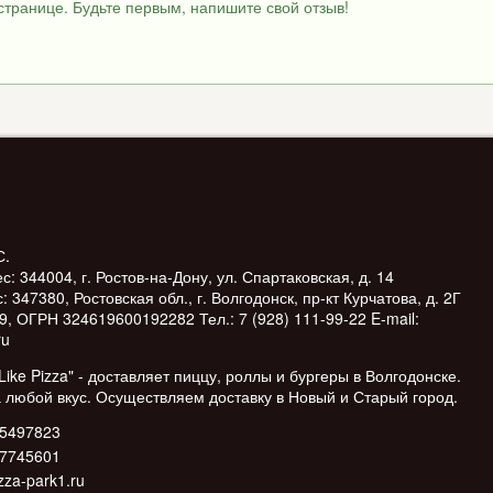
странице. Будьте первым, напишите свой отзыв!
С.
: 344004, г. Ростов-на-Дону, ул. Спартаковская, д. 14
 347380, Ростовская обл., г. Волгодонск, пр-кт Курчатова, д. 2Г
 ОГРН 324619600192282 Тел.: 7 (928) 111-99-22 E-mail:
ru
Like Pizza" - доставляет пиццу, роллы и бургеры в Волгодонске.
 любой вкус. Осуществляем доставку в Новый и Старый город.
85497823
87745601
zza-park1.ru